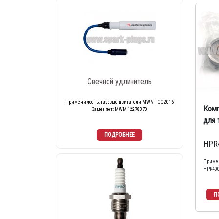
Свечной удлинитель
Применимость: газовые двигатели MWM TCG2016
Комп
Заменяет: MWM 12278370
для 
HPR4
Примен
HPR40