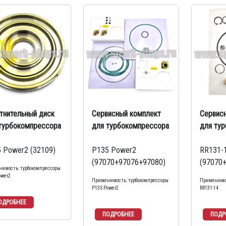
тнительный диск
Сервисный комплект
Сервис
турбокомпрессора
для турбокомпрессора
для ту
 Power2 (32109)
P135 Power2
RR131-
(97070+97076+97080)
(97070
имость: турбокомпрессоры
ower2
Применимость: турбокомпрессоры
Применимос
P135 Power2
RR131-14