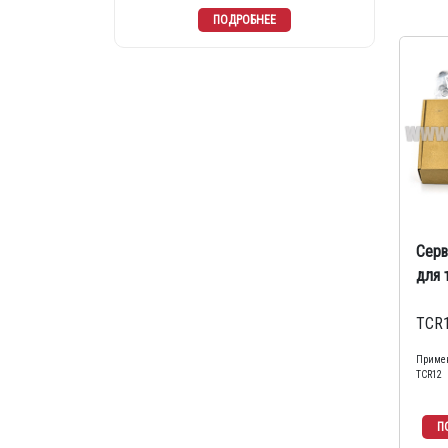
Серв
для 
TCR1
Примен
TCR12