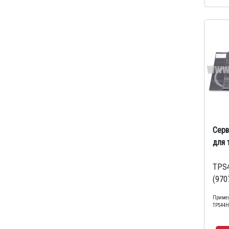
Серв
для 
TPS
(970
Примен
TPS44H