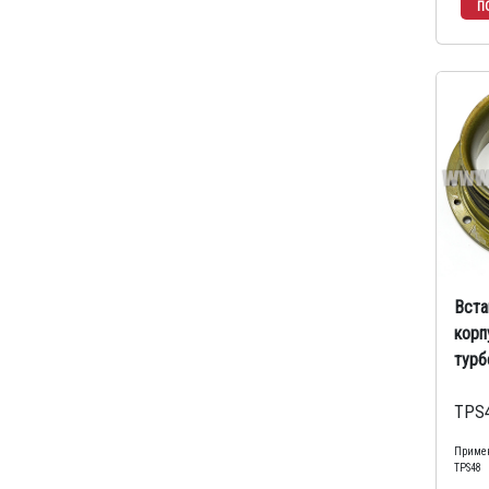
Вста
корп
турб
TPS4
Примен
TPS48