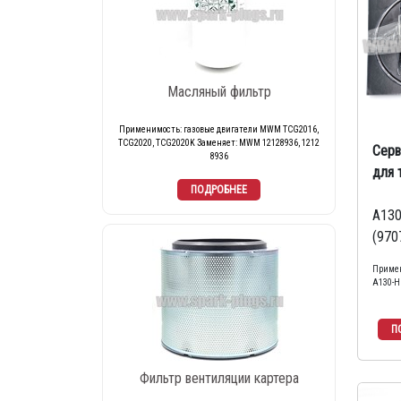
Масляный фильтр
Применимость: газовые двигатели MWM TCG2016,
TCG2020, TCG2020K Заменяет: MWM 12128936, 1212
Серв
8936
для 
A13
(970
Примен
A130-H
Фильтр вентиляции картера