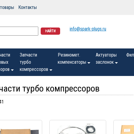
 товары
Контакты
info@spark-plugs.ru
части
Запчасти
Резиномет.
Актуаторы
Фил
овых
турбо
компенсаторы
заслонок
оров
компрессоров
части турбо компрессоров
41