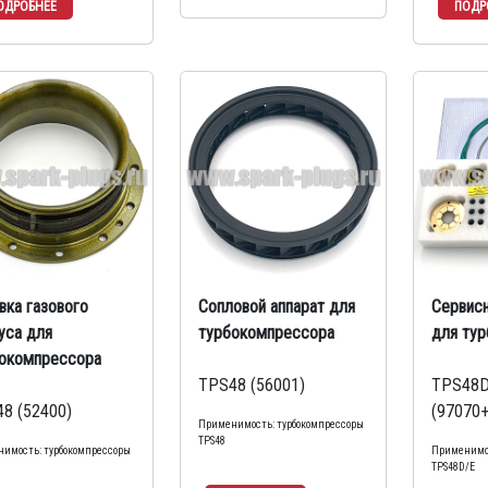
вка газового
Сопловой аппарат для
Сервис
уса для
турбокомпрессора
для ту
окомпрессора
TPS48 (56001)
TPS48D
8 (52400)
(97070
Применимость: турбокомпрессоры
TPS48
имость: турбокомпрессоры
Применимос
TPS48D/E