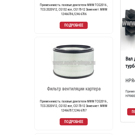
Применимость: газовые двигатели MWM TCG2016 ,
TCG 2020V12, CG132 все, CG170-12 Заменяет: MWM
12466706,1246 6706
Вал 
турб
HPR4
Фильтр вентиляции картера
Примен
HPR40
Применимость: газовые двигатели MWM TCG2016 ,
TCG 2020V12, CG132 все, CG170-12 Заменяет: MWM
12466707,1246 6707