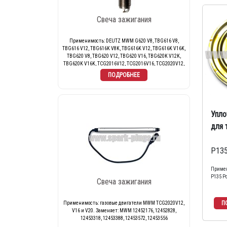
Свеча зажигания
Применимость: DEUTZ MWM G620 V8, TBG616 V8,
TBG616 V12, TBG616K V8K, TBG616K V12, TBG616K V16K,
TBG620 V8, TBG620 V12, TBG620 V16, TBG620K V12K,
TBG620K V16K, TCG2016V12, TCG2016V16, TCG2020V12,
TCG2020V16, TCG2020V20. Заменяет: MWM 12420480
(12420290), 1242 0480 (1242 0290)
Упло
для 
P135
Примен
P135 P
Свеча зажигания
Применимость: газовые двигатели MWM TCG2020V12,
V16 и V20. Заменяет: MWM 12452176, 12452828,
12453318, 12453388, 12453572, 12453556