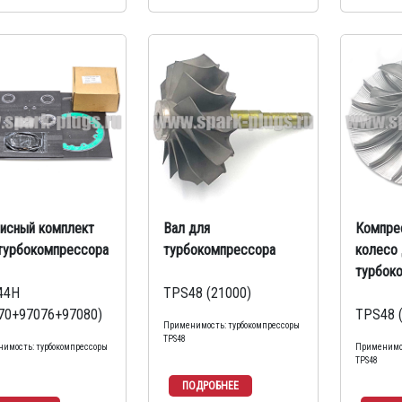
исный комплект
Вал для
Компре
турбокомпрессора
турбокомпрессора
колесо 
турбок
44H
TPS48 (21000)
70+97076+97080)
TPS48 
Применимость: турбокомпрессоры
TPS48
имость: турбокомпрессоры
Применимос
TPS48