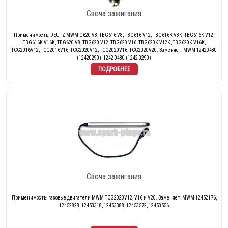
Свеча зажигания
Применимость: DEUTZ MWM G620 V8, TBG616 V8, TBG616 V12, TBG616K V8K, TBG616K V12,
TBG616K V16K, TBG620 V8, TBG620 V12, TBG620 V16, TBG620K V12K, TBG620K V16K,
TCG2016V12, TCG2016V16, TCG2020V12, TCG2020V16, TCG2020V20. Заменяет: MWM 12420480
(12420290), 1242 0480 (1242 0290)
Свеча зажигания
Применимость: газовые двигатели MWM TCG2020V12, V16 и V20. Заменяет: MWM 12452176,
12452828, 12453318, 12453388, 12453572, 12453556