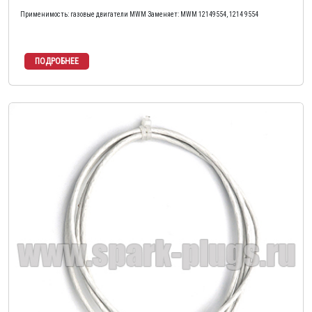
Применимость: газовые двигатели MWM Заменяет: MWM 12149554, 1214 9554