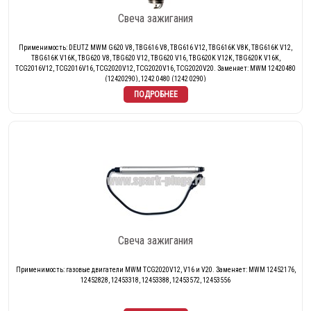
Свеча зажигания
Применимость: DEUTZ MWM G620 V8, TBG616 V8, TBG616 V12, TBG616K V8K, TBG616K V12,
TBG616K V16K, TBG620 V8, TBG620 V12, TBG620 V16, TBG620K V12K, TBG620K V16K,
TCG2016V12, TCG2016V16, TCG2020V12, TCG2020V16, TCG2020V20. Заменяет: MWM 12420480
(12420290), 1242 0480 (1242 0290)
Свеча зажигания
Применимость: газовые двигатели MWM TCG2020V12, V16 и V20. Заменяет: MWM 12452176,
12452828, 12453318, 12453388, 12453572, 12453556