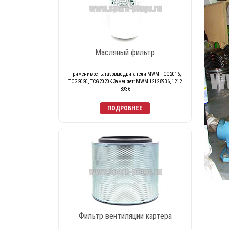
Масляный фильтр
Применимость: газовые двигатели MWM TCG2016,
TCG2020, TCG2020K Заменяет: MWM 12128936, 1212
8936
Фильтр вентиляции картера