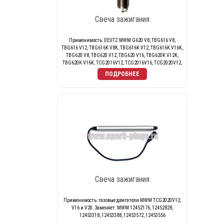
Свеча зажигания
Применимость: DEUTZ MWM G620 V8, TBG616 V8,
TBG616 V12, TBG616K V8K, TBG616K V12, TBG616K V16K,
TBG620 V8, TBG620 V12, TBG620 V16, TBG620K V12K,
TBG620K V16K, TCG2016V12, TCG2016V16, TCG2020V12,
TCG2020V16, TCG2020V20. Заменяет: MWM 12420480
(12420290), 1242 0480 (1242 0290)
Свеча зажигания
Применимость: газовые двигатели MWM TCG2020V12,
V16 и V20. Заменяет: MWM 12452176, 12452828,
12453318, 12453388, 12453572, 12453556