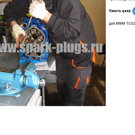
Узнать цену:
для MWM TCG20