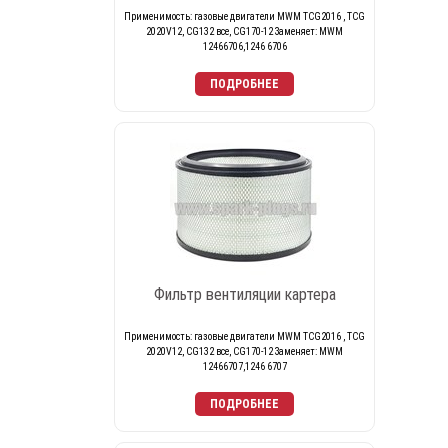
Применимость: газовые двигатели MWM TCG2016 , TCG
2020V12, CG132 все, CG170-12 Заменяет: MWM
12466706,1246 6706
Фильтр вентиляции картера
Применимость: газовые двигатели MWM TCG2016 , TCG
2020V12, CG132 все, CG170-12 Заменяет: MWM
12466707,1246 6707