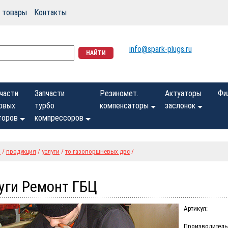
 товары
Контакты
info@spark-plugs.ru
части
Запчасти
Резиномет.
Актуаторы
Фи
овых
турбо
компенсаторы
заслонок
торов
компрессоров
о
/
продукция
/
услуги
/
то газопоршневых двс
/
уги Ремонт ГБЦ
Артикул:
Производитель